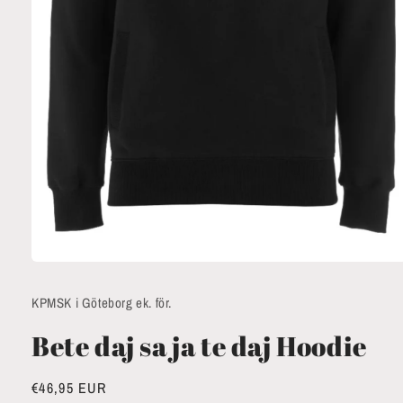
Öppna
mediet
1
KPMSK i Göteborg ek. för.
i
modalfönster
Bete daj sa ja te daj Hoodie
Ordinarie
€46,95 EUR