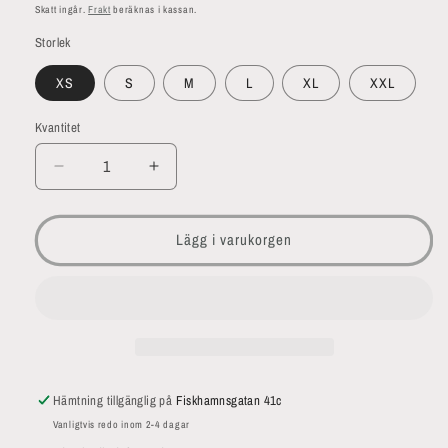
pris
Skatt ingår.
Frakt
beräknas i kassan.
Storlek
XS
S
M
L
XL
XXL
Kvantitet
Minska
Öka
kvantitet
kvantitet
för
för
Bete
Bete
Lägg i varukorgen
daj
daj
sa
sa
ja
ja
te
te
daj
daj
Hoodie
Hoodie
Hämtning tillgänglig på
Fiskhamnsgatan 41c
Vanligtvis redo inom 2-4 dagar